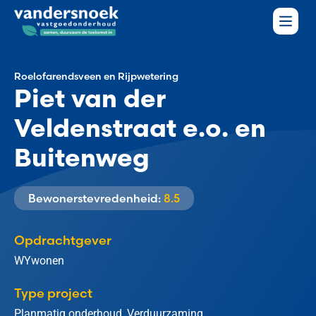
Roelofarendsveen en Rijpwetering
Piet van der
Veldenstraat e.o. en
Buitenweg
Bewonerstevredenheid:
8.5
Opdrachtgever
WYwonen
Type project
Planmatig onderhoud, Verduurzaming