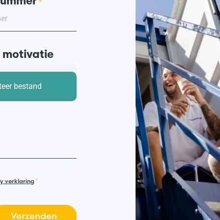
nummer
*
 motivatie
*
y verklaring