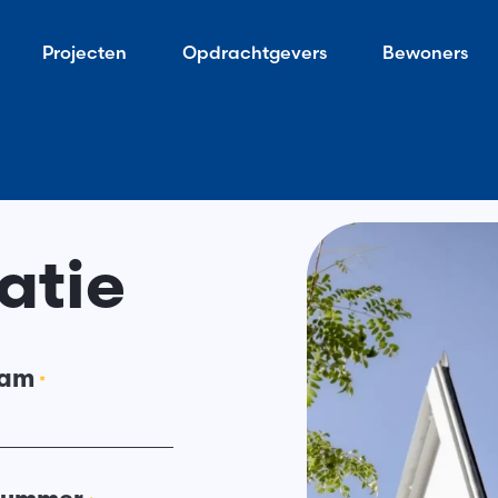
Projecten
Opdrachtgevers
Bewoners
atie
aam
*