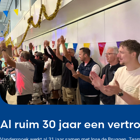
Al ruim 30 jaar een vert
Vandersnoek werkt al 31 jaar samen met Ipse de Bruggen. Teaml