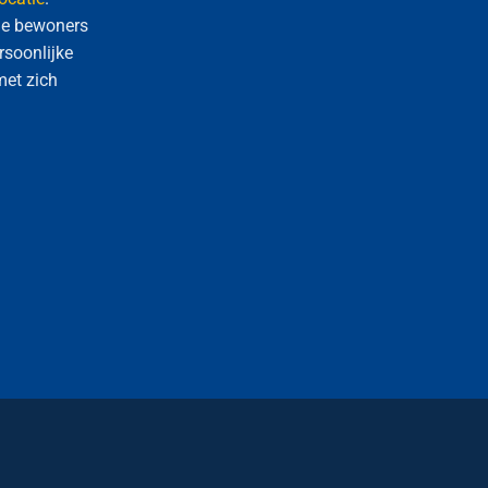
 De bewoners
rsoonlijke
met zich