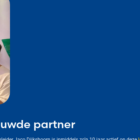
rouwde partner
eider Jaco Dijkshoorn is inmiddels zo’n 10 jaar actief op deze