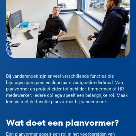
Bij vandersnoek zijn er veel verschillende functies die
bijdragen aan goed en duurzaam vastgoedonderhoud. Van
planvormer en projectleider tot schilder, timmerman of HR-
medewerker: iedere collega speelt een belangrijke rol. Maak
kennis met de functie planvormer bij vandersnoek.
Wat doet een planvormer?
Een planvormer speelt een rol in het voorbereiden van