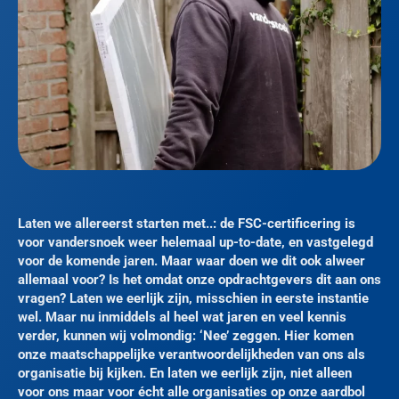
Laten we allereerst starten met..: de FSC-certificering is
voor vandersnoek weer helemaal up-to-date, en vastgelegd
voor de komende jaren. Maar waar doen we dit ook alweer
allemaal voor? Is het omdat onze opdrachtgevers dit aan ons
vragen? Laten we eerlijk zijn, misschien in eerste instantie
wel. Maar nu inmiddels al heel wat jaren en veel kennis
verder, kunnen wij volmondig: ‘Nee’ zeggen. Hier komen
onze maatschappelijke verantwoordelijkheden van ons als
organisatie bij kijken. En laten we eerlijk zijn, niet alleen
voor ons maar voor écht alle organisaties op onze aardbol